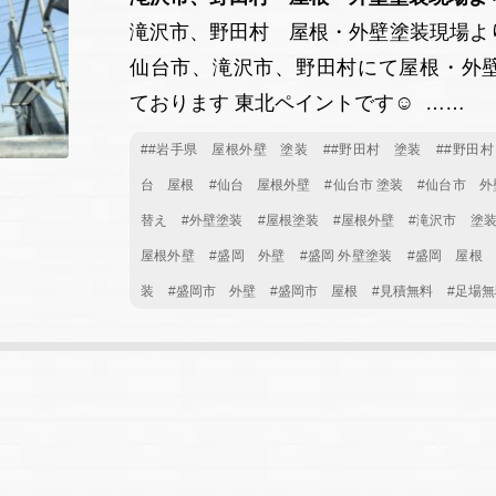
滝沢市、野田村 屋根・外壁塗装現場よ
仙台市、滝沢市、野田村にて屋根・外
ております 東北ペイントです☺ ……
##岩手県 屋根外壁 塗装
##野田村 塗装
##野田
台 屋根
#仙台 屋根外壁
#仙台市 塗装
#仙台市 外
替え
#外壁塗装
#屋根塗装
#屋根外壁
#滝沢市 塗
屋根外壁
#盛岡 外壁
#盛岡 外壁塗装
#盛岡 屋根
装
#盛岡市 外壁
#盛岡市 屋根
#見積無料
#足場無