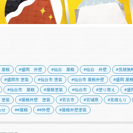
 屋根
#盛岡 外壁
#仙台 屋根
#仙台 外壁
#見積無
#盛岡市 塗装
#仙台市 塗装
#仙台市 屋根外壁
#盛岡 屋
#仙台市 屋根
#屋根塗装
#仙台市
#塗り替え
#盛
 塗装
#屋根外壁 塗装
#宮古市
#宮城県
#見積もり
わせ
##屋根
##外壁
#屋根外壁塗装