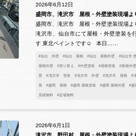
2026年6月12日
盛岡市、滝沢市 屋根・外壁塗装現場よ
盛岡市、滝沢市 屋根・外壁塗装現場よ
滝沢市、仙台市にて屋根・外壁塗装を
す 東北ペイントです☺ 本日……
#仙台 外壁
#仙台 屋根
#仙台 屋根外壁
#仙台市 
屋根外壁
#塗り替え
#外壁塗装
#屋根塗装
#屋根外
壁
#滝沢市 塗装
#滝沢市 外壁
#滝沢市 屋根
#
装
#盛岡 屋根
#盛岡 屋根塗装
#盛岡 屋根外壁
#盛
見積無料
#足場無料
2026年6月1日
滝沢市、野田村 屋根・外壁塗装現場よ