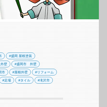
料
#盛岡 屋根塗装
根外壁
#盛岡市 外壁
岡市
#屋根外壁
#リフォーム
#足場
#タイル
#滝沢市