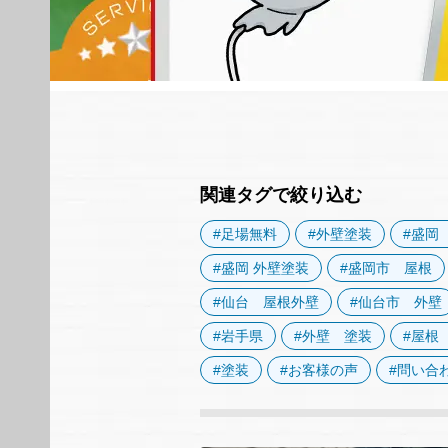
関連タグで絞り込む
#足場無料
#外壁塗装
#盛岡
#盛岡 外壁塗装
#盛岡市 屋根
#仙台 屋根外壁
#仙台市 外壁
#岩手県
#外壁 塗装
#屋根
#塗装
#お客様の声
#問い合