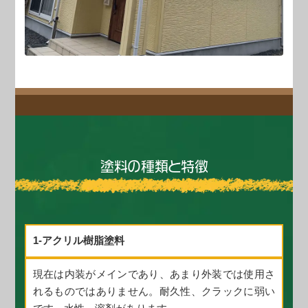
塗
料
の
種
類
と
特
徴
1-アクリル樹脂塗料
現在は内装がメインであり、あまり外装では使用さ
れるものではありません。耐久性、クラックに弱い