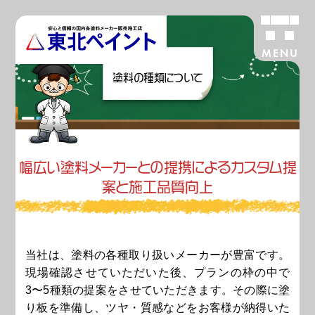
MENU
塗料の種類について
幅
広
い
塗
料
メ
ー
カ
ー
と
の
提
携
に
よ
る
カ
ス
タ
ム
提
案
と
施
工
品
質
向
上
当社は、塗料の各種取り扱いメーカーが豊富です。
現場確認させていただいた後、プランの枠の中で
3〜5種類の提案をさせていただきます。その際に塗
り板を準備し、ツヤ・質感などをお客様が納得いた