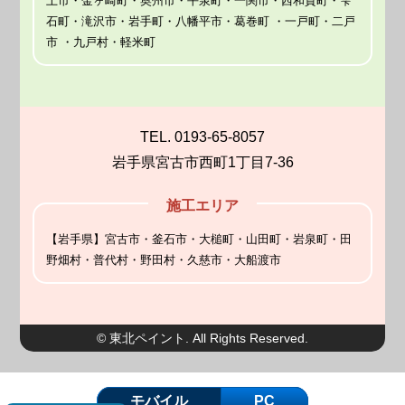
上市・金ヶ崎町・奥州市・平泉町・一関市・西和賀町・雫
石町・滝沢市・岩手町・八幡平市・葛巻町 ・一戸町・二戸
市 ・九戸村・軽米町
TEL. 0193-65-8057
岩手県宮古市西町1丁目7-36
施工エリア
【岩手県】宮古市・釜石市・大槌町・山田町・岩泉町・田
野畑村・普代村・野田村・久慈市・大船渡市
© 東北ペイント. All Rights Reserved.
モバイル
PC