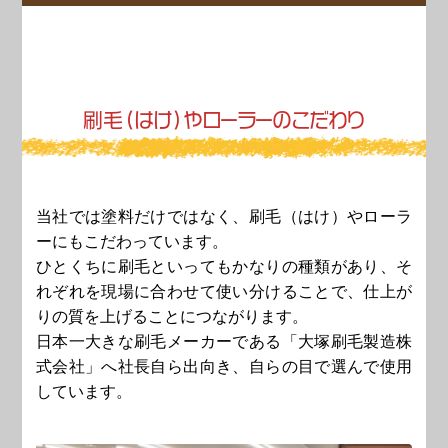
刷
毛
（
は
け
）
や
ロ
ー
ラ
ー
の
こ
だ
わ
り
当社では塗料だけではなく、刷毛（はけ）やローラ
ーにもこだわっています。
ひとくちに刷毛といってもかなりの種類があり、そ
れぞれを現場に合わせて使い分けることで、仕上が
りの質を上げることにつながります。
日本一大きな刷毛メーカーである「大塚刷毛製造株
式会社」へ社長自ら出向き、自らの目で選んで使用
しています。