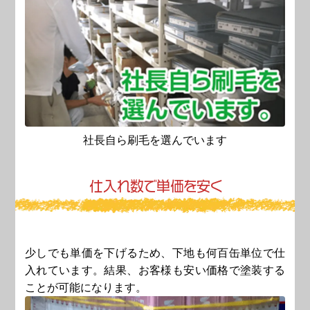
社長自ら刷毛を選んでいます
仕
入
れ
数
で
単
価
を
安
く
少しでも単価を下げるため、下地も何百缶単位で仕
入れています。結果、お客様も安い価格で塗装する
ことが可能になります。