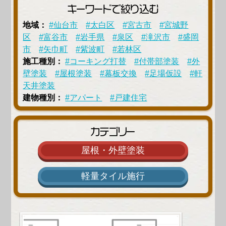
キーワードで絞り込む
地域：
#仙台市
#太白区
#宮古市
#宮城野
区
#富谷市
#岩手県
#泉区
#滝沢市
#盛岡
市
#矢巾町
#紫波町
#若林区
施工種別：
#コーキング打替
#付帯部塗装
#外
壁塗装
#屋根塗装
#幕板交換
#足場仮設
#軒
天井塗装
建物種別：
#アパート
#戸建住宅
カテゴリー
屋根・外壁塗装
軽量タイル施行