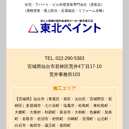
住宅・アパート・ビル外壁塗装専門会社（塗装店）
（屋根塗装・屋上防水・足場仮設・リフォーム全般）
TEL. 022-290-5383
宮城県仙台市若林区荒井4丁目17-10
荒井事務所103
施工エリア
【宮城県】仙台市（青葉区・泉区・太白区・宮城野区・若
林区）多賀城市・七ケ浜町・塩竈市・松島町・東松島町・
大郷町・大衡村・利府町・富谷市・大和町・色麻町・加美
町・名取市・岩沼市・村田町・川崎町・亘理町・山元町・
白石市・角田市・蔵王町・柴田町