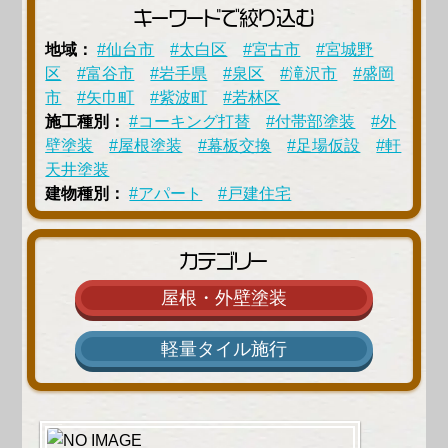
キーワードで絞り込む
地域：
#仙台市
#太白区
#宮古市
#宮城野
区
#富谷市
#岩手県
#泉区
#滝沢市
#盛岡
市
#矢巾町
#紫波町
#若林区
施工種別：
#コーキング打替
#付帯部塗装
#外
壁塗装
#屋根塗装
#幕板交換
#足場仮設
#軒
天井塗装
建物種別：
#アパート
#戸建住宅
カテゴリー
屋根・外壁塗装
軽量タイル施行