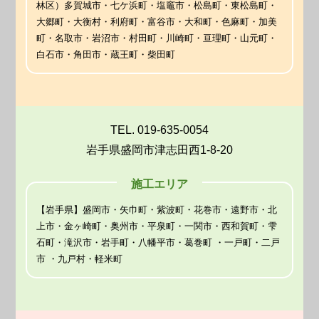
林区）多賀城市・七ケ浜町・塩竈市・松島町・東松島町・
大郷町・大衡村・利府町・富谷市・大和町・色麻町・加美
町・名取市・岩沼市・村田町・川崎町・亘理町・山元町・
白石市・角田市・蔵王町・柴田町
TEL. 019-635-0054
岩手県盛岡市津志田西1-8-20
施工エリア
【岩手県】盛岡市・矢巾町・紫波町・花巻市・遠野市・北
上市・金ヶ崎町・奥州市・平泉町・一関市・西和賀町・雫
石町・滝沢市・岩手町・八幡平市・葛巻町 ・一戸町・二戸
市 ・九戸村・軽米町