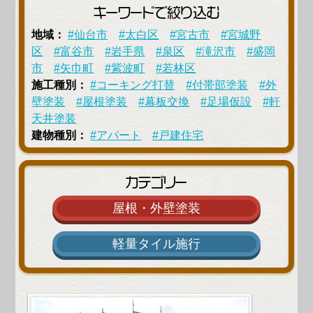
キーワードで絞り込む
地域：
#仙台市
#太白区
#宮古市
#宮城野
区
#富谷市
#岩手県
#泉区
#滝沢市
#盛岡
市
#矢巾町
#紫波町
#若林区
施工種別：
#コーキング打替
#付帯部塗装
#外
壁塗装
#屋根塗装
#幕板交換
#足場仮設
#軒
天井塗装
建物種別：
#アパート
#戸建住宅
カテゴリー
屋根・外壁塗装
軽量タイル施行