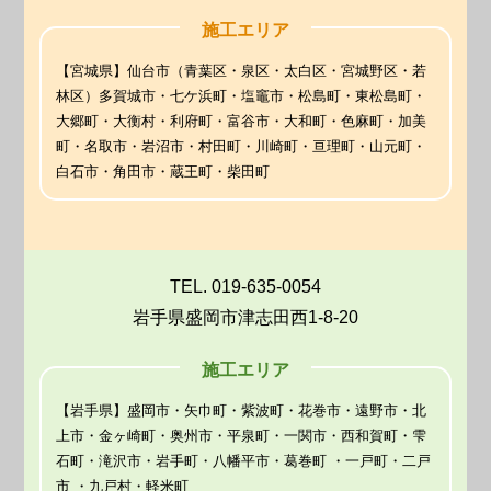
施工エリア
【宮城県】仙台市（青葉区・泉区・太白区・宮城野区・若
林区）多賀城市・七ケ浜町・塩竈市・松島町・東松島町・
大郷町・大衡村・利府町・富谷市・大和町・色麻町・加美
町・名取市・岩沼市・村田町・川崎町・亘理町・山元町・
白石市・角田市・蔵王町・柴田町
TEL. 019-635-0054
岩手県盛岡市津志田西1-8-20
施工エリア
【岩手県】盛岡市・矢巾町・紫波町・花巻市・遠野市・北
上市・金ヶ崎町・奥州市・平泉町・一関市・西和賀町・雫
石町・滝沢市・岩手町・八幡平市・葛巻町 ・一戸町・二戸
市 ・九戸村・軽米町