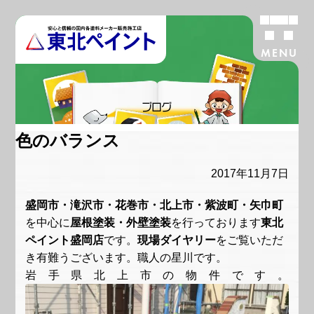
MENU
ブログ
色のバランス
2017年11月7日
盛岡市・滝沢市・花巻市・北上市・紫波町・矢巾町
を中心に
屋根塗装・外壁塗装
を行っております
東北
ペイント盛岡店
です。
現場ダイヤリー
をご覧いただ
き有難うございます。職人の星川です。
岩手県北上市の物件です。