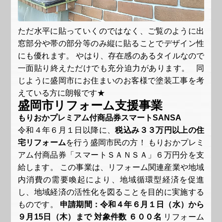
ただ水平に貼っていくのではなく、ご覧のように出
窓部分や帯の部分等のみ縦に貼ることでデザイン性
にも優れます。 やはり、存在感のあるタイルなので
一面貼り終えただけでも充分迫力があります。 同
じように盛岡市にお住まいのお客様で塗装工事を考
えている方に朗報です★
盛岡市リフォーム支援事業
もりおかプレミアム付商品券スマートSANSA
令和４年６月１日以降に、
税込み３３万円以上の住
宅リフォーム
を行う盛岡市民の方！ もりおかプレミ
アム付商品券「スマートＳＡＮＳＡ」６万円分を支
給します。 この事業は、リフォーム関連産業や地域
内消費の需要喚起により、地域循環型経済を促進
し、地域経済の活性化を図ることを目的に実施する
ものです。
申請期間：令和４年６月１日（水）から
９月15日（木）まで
対象件数 ６００名
リフォーム