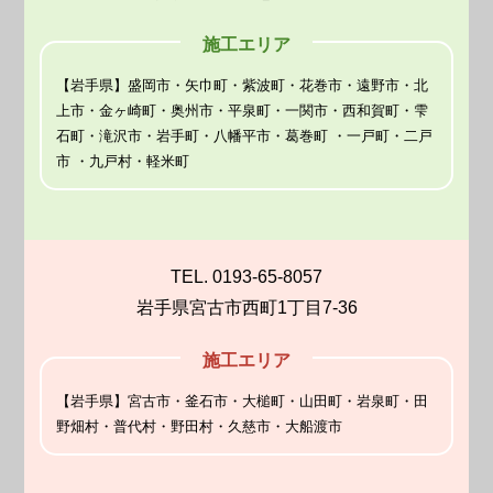
施工エリア
【岩手県】盛岡市・矢巾町・紫波町・花巻市・遠野市・北
上市・金ヶ崎町・奥州市・平泉町・一関市・西和賀町・雫
石町・滝沢市・岩手町・八幡平市・葛巻町 ・一戸町・二戸
市 ・九戸村・軽米町
TEL. 0193-65-8057
岩手県宮古市西町1丁目7-36
施工エリア
【岩手県】宮古市・釜石市・大槌町・山田町・岩泉町・田
野畑村・普代村・野田村・久慈市・大船渡市