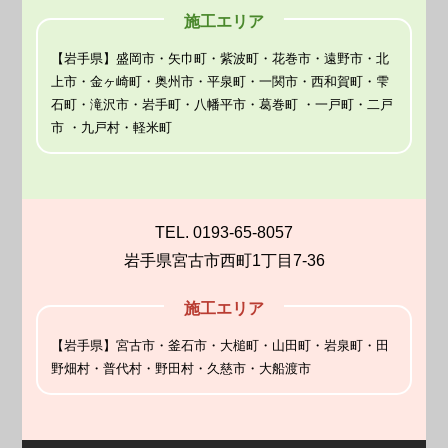
施工エリア
【岩手県】盛岡市・矢巾町・紫波町・花巻市・遠野市・北
上市・金ヶ崎町・奥州市・平泉町・一関市・西和賀町・雫
石町・滝沢市・岩手町・八幡平市・葛巻町 ・一戸町・二戸
市 ・九戸村・軽米町
TEL. 0193-65-8057
岩手県宮古市西町1丁目7-36
施工エリア
【岩手県】宮古市・釜石市・大槌町・山田町・岩泉町・田
野畑村・普代村・野田村・久慈市・大船渡市