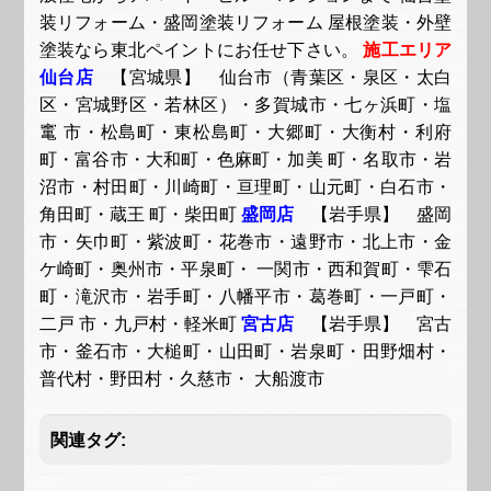
装リフォーム・盛岡塗装リフォーム 屋根塗装・外壁
塗装なら東北ペイントにお任せ下さい。
施工エリア
仙台店
【宮城県】 仙台市（青葉区・泉区・太白
区・宮城野区・若林区）・多賀城市・七ヶ浜町・塩
竃 市・松島町・東松島町・大郷町・大衡村・利府
町・富谷市・大和町・色麻町・加美 町・名取市・岩
沼市・村田町・川崎町・亘理町・山元町・白石市・
角田町・蔵王 町・柴田町
盛岡店
【岩手県】 盛岡
市・矢巾町・紫波町・花巻市・遠野市・北上市・金
ケ崎町・奥州市・平泉町・ 一関市・西和賀町・雫石
町・滝沢市・岩手町・八幡平市・葛巻町・一戸町・
二戸 市・九戸村・軽米町
宮古店
【岩手県】 宮古
市・釜石市・大槌町・山田町・岩泉町・田野畑村・
普代村・野田村・久慈市・ 大船渡市
関連タグ: