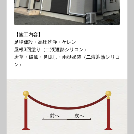
【施工内容】
足場仮設・高圧洗浄・ケレン
屋根3回塗り（二液遮熱シリコン）
唐草・破風・鼻隠し・雨樋塗装（二液遮熱シリコ
ン）
前へ
次へ