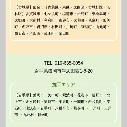
【宮城県】仙台市（青葉区・泉区・太白区・宮城野区・若
林区）多賀城市・七ケ浜町・塩竈市・松島町・東松島町・
大郷町・大衡村・利府町・富谷市・大和町・色麻町・加美
町・名取市・岩沼市・村田町・川崎町・亘理町・山元町・
白石市・角田市・蔵王町・柴田町
TEL. 019-635-0054
岩手県盛岡市津志田西1-8-20
施工エリア
【岩手県】盛岡市・矢巾町・紫波町・花巻市・遠野市・北
上市・金ヶ崎町・奥州市・平泉町・一関市・西和賀町・雫
石町・滝沢市・岩手町・八幡平市・葛巻町 ・一戸町・二戸
市 ・九戸村・軽米町