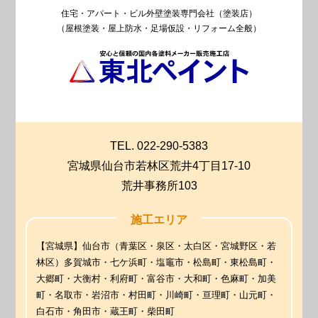
住宅・アパート・ビル外壁塗装専門会社（塗装店）
（屋根塗装・屋上防水・足場仮設・リフォーム全般）
TEL. 022-290-5383
宮城県仙台市若林区荒井4丁目17-10
荒井事務所103
施工エリア
【宮城県】仙台市（青葉区・泉区・太白区・宮城野区・若
林区）多賀城市・七ケ浜町・塩竈市・松島町・東松島町・
大郷町・大衡村・利府町・富谷市・大和町・色麻町・加美
町・名取市・岩沼市・村田町・川崎町・亘理町・山元町・
白石市・角田市・蔵王町・柴田町