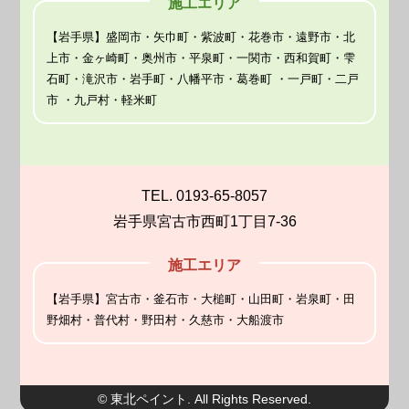
施工エリア
【岩手県】盛岡市・矢巾町・紫波町・花巻市・遠野市・北
上市・金ヶ崎町・奥州市・平泉町・一関市・西和賀町・雫
石町・滝沢市・岩手町・八幡平市・葛巻町 ・一戸町・二戸
市 ・九戸村・軽米町
TEL. 0193-65-8057
岩手県宮古市西町1丁目7-36
施工エリア
【岩手県】宮古市・釜石市・大槌町・山田町・岩泉町・田
野畑村・普代村・野田村・久慈市・大船渡市
© 東北ペイント. All Rights Reserved.