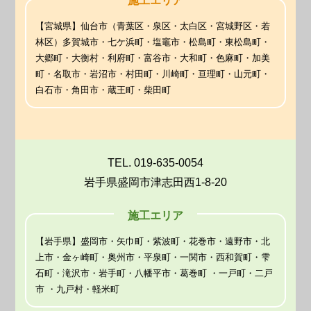
施工エリア
【宮城県】仙台市（青葉区・泉区・太白区・宮城野区・若
林区）多賀城市・七ケ浜町・塩竈市・松島町・東松島町・
大郷町・大衡村・利府町・富谷市・大和町・色麻町・加美
町・名取市・岩沼市・村田町・川崎町・亘理町・山元町・
白石市・角田市・蔵王町・柴田町
TEL. 019-635-0054
岩手県盛岡市津志田西1-8-20
施工エリア
【岩手県】盛岡市・矢巾町・紫波町・花巻市・遠野市・北
上市・金ヶ崎町・奥州市・平泉町・一関市・西和賀町・雫
石町・滝沢市・岩手町・八幡平市・葛巻町 ・一戸町・二戸
市 ・九戸村・軽米町