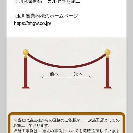
玉川窯業㈱様 カルセラを施工
↓玉川窯業㈱様のホームページ
https://tmgw.co.jp/
前へ
次へ
※当社は施主様からの直接のご依頼か、一次施工店としての
み施工しております。
※施工事例は、過去の事例についても随時追加していきま