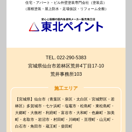
住宅・アパート・ビル外壁塗装専門会社（塗装店）
（屋根塗装・屋上防水・足場仮設・リフォーム全般）
TEL. 022-290-5383
宮城県仙台市若林区荒井4丁目17-10
荒井事務所103
施工エリア
【宮城県】仙台市（青葉区・泉区・太白区・宮城野区・若
林区）多賀城市・七ケ浜町・塩竈市・松島町・東松島町・
大郷町・大衡村・利府町・富谷市・大和町・色麻町・加美
町・名取市・岩沼市・村田町・川崎町・亘理町・山元町・
白石市・角田市・蔵王町・柴田町