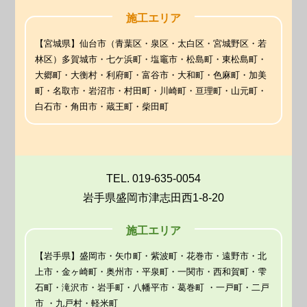
施工エリア
【宮城県】仙台市（青葉区・泉区・太白区・宮城野区・若
林区）多賀城市・七ケ浜町・塩竈市・松島町・東松島町・
大郷町・大衡村・利府町・富谷市・大和町・色麻町・加美
町・名取市・岩沼市・村田町・川崎町・亘理町・山元町・
白石市・角田市・蔵王町・柴田町
TEL. 019-635-0054
岩手県盛岡市津志田西1-8-20
施工エリア
【岩手県】盛岡市・矢巾町・紫波町・花巻市・遠野市・北
上市・金ヶ崎町・奥州市・平泉町・一関市・西和賀町・雫
石町・滝沢市・岩手町・八幡平市・葛巻町 ・一戸町・二戸
市 ・九戸村・軽米町