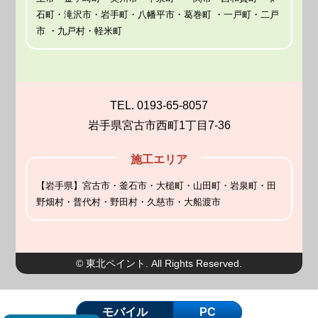
石町・滝沢市・岩手町・八幡平市・葛巻町 ・一戸町・二戸
市 ・九戸村・軽米町
TEL. 0193-65-8057
岩手県宮古市西町1丁目7-36
施工エリア
【岩手県】宮古市・釜石市・大槌町・山田町・岩泉町・田
野畑村・普代村・野田村・久慈市・大船渡市
© 東北ペイント. All Rights Reserved.
モバイル
PC