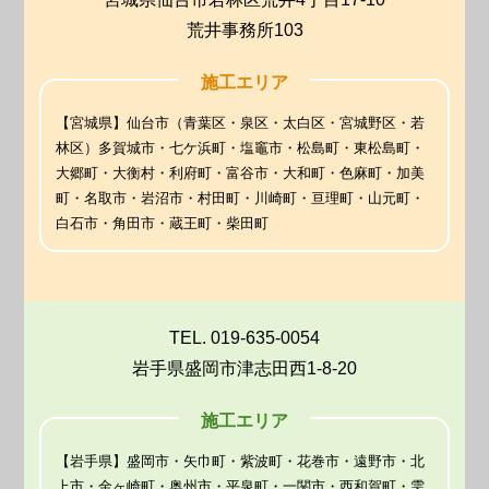
荒井事務所103
施工エリア
【宮城県】仙台市（青葉区・泉区・太白区・宮城野区・若
林区）多賀城市・七ケ浜町・塩竈市・松島町・東松島町・
大郷町・大衡村・利府町・富谷市・大和町・色麻町・加美
町・名取市・岩沼市・村田町・川崎町・亘理町・山元町・
白石市・角田市・蔵王町・柴田町
TEL. 019-635-0054
岩手県盛岡市津志田西1-8-20
施工エリア
【岩手県】盛岡市・矢巾町・紫波町・花巻市・遠野市・北
上市・金ヶ崎町・奥州市・平泉町・一関市・西和賀町・雫