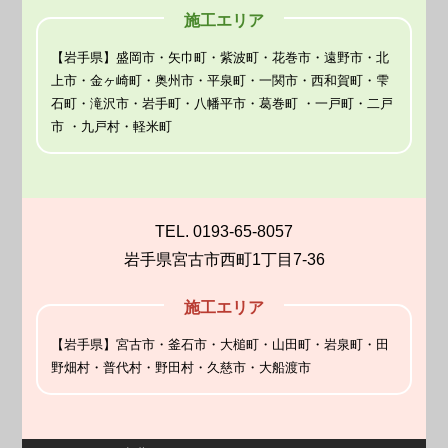
施工エリア
【岩手県】盛岡市・矢巾町・紫波町・花巻市・遠野市・北
上市・金ヶ崎町・奥州市・平泉町・一関市・西和賀町・雫
石町・滝沢市・岩手町・八幡平市・葛巻町 ・一戸町・二戸
市 ・九戸村・軽米町
TEL. 0193-65-8057
岩手県宮古市西町1丁目7-36
施工エリア
【岩手県】宮古市・釜石市・大槌町・山田町・岩泉町・田
野畑村・普代村・野田村・久慈市・大船渡市