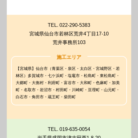
TEL. 022-290-5383
宮城県仙台市若林区荒井4丁目17-10
荒井事務所103
施工エリア
【宮城県】仙台市（青葉区・泉区・太白区・宮城野区・若
林区）多賀城市・七ケ浜町・塩竈市・松島町・東松島町・
大郷町・大衡村・利府町・富谷市・大和町・色麻町・加美
町・名取市・岩沼市・村田町・川崎町・亘理町・山元町・
白石市・角田市・蔵王町・柴田町
TEL. 019-635-0054
岩手県盛岡市津志田西1-8-20