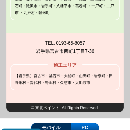
石町・滝沢市・岩手町・八幡平市・葛巻町 ・一戸町・二戸
市 ・九戸村・軽米町
TEL. 0193-65-8057
岩手県宮古市西町1丁目7-36
施工エリア
【岩手県】宮古市・釜石市・大槌町・山田町・岩泉町・田
野畑村・普代村・野田村・久慈市・大船渡市
© 東北ペイント. All Rights Reserved.
モバイル
PC