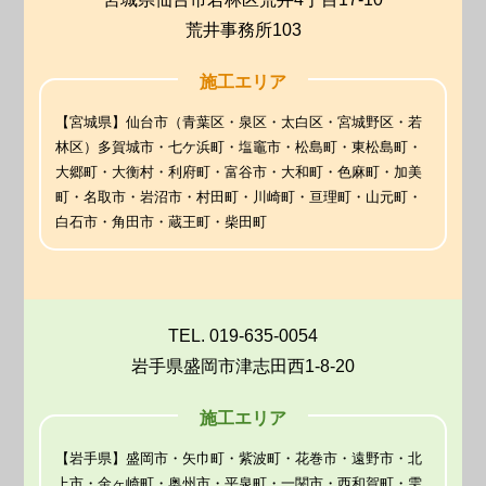
荒井事務所103
施工エリア
【宮城県】仙台市（青葉区・泉区・太白区・宮城野区・若
林区）多賀城市・七ケ浜町・塩竈市・松島町・東松島町・
大郷町・大衡村・利府町・富谷市・大和町・色麻町・加美
町・名取市・岩沼市・村田町・川崎町・亘理町・山元町・
白石市・角田市・蔵王町・柴田町
TEL. 019-635-0054
岩手県盛岡市津志田西1-8-20
施工エリア
【岩手県】盛岡市・矢巾町・紫波町・花巻市・遠野市・北
上市・金ヶ崎町・奥州市・平泉町・一関市・西和賀町・雫