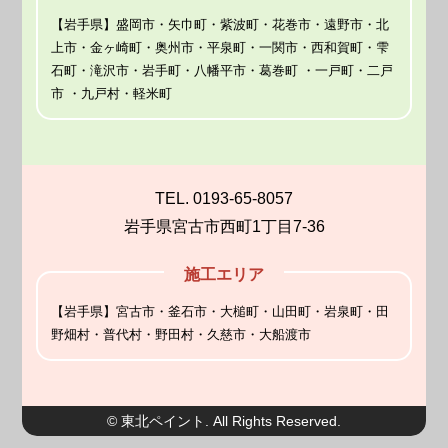
【岩手県】盛岡市・矢巾町・紫波町・花巻市・遠野市・北
上市・金ヶ崎町・奥州市・平泉町・一関市・西和賀町・雫
石町・滝沢市・岩手町・八幡平市・葛巻町 ・一戸町・二戸
市 ・九戸村・軽米町
TEL. 0193-65-8057
岩手県宮古市西町1丁目7-36
施工エリア
【岩手県】宮古市・釜石市・大槌町・山田町・岩泉町・田
野畑村・普代村・野田村・久慈市・大船渡市
© 東北ペイント. All Rights Reserved.