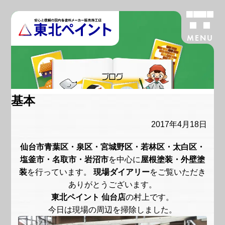
MENU
ブログ
基本
2017年4月18日
仙台市青葉区・泉区・宮城野区・若林区・太白区・
塩釜市・名取市・岩沼市
を中心に
屋根塗装・外壁塗
装
を行っています。
現場ダイアリー
をご覧いただき
ありがとうございます。
東北ペイント 仙台店
の村上です。
今日は現場の周辺を掃除しました。