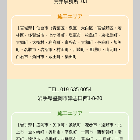
荒井事務所103
施工エリア
【宮城県】仙台市（青葉区・泉区・太白区・宮城野区・若
林区）多賀城市・七ケ浜町・塩竈市・松島町・東松島町・
大郷町・大衡村・利府町・富谷市・大和町・色麻町・加美
町・名取市・岩沼市・村田町・川崎町・亘理町・山元町・
白石市・角田市・蔵王町・柴田町
TEL. 019-635-0054
岩手県盛岡市津志田西1-8-20
施工エリア
【岩手県】盛岡市・矢巾町・紫波町・花巻市・遠野市・北
上市・金ヶ崎町・奥州市・平泉町・一関市・西和賀町・雫
石町・滝沢市・岩手町・八幡平市・葛巻町 ・一戸町・二戸