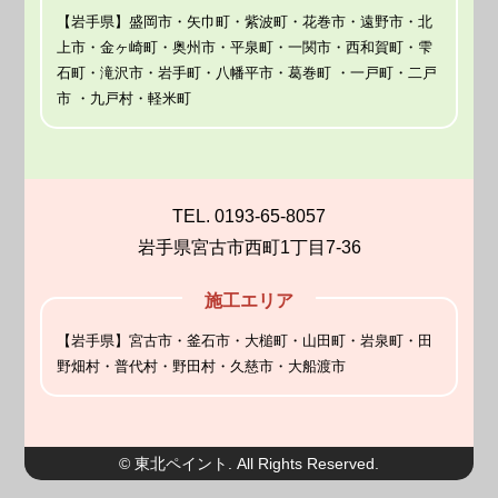
【岩手県】盛岡市・矢巾町・紫波町・花巻市・遠野市・北
上市・金ヶ崎町・奥州市・平泉町・一関市・西和賀町・雫
石町・滝沢市・岩手町・八幡平市・葛巻町 ・一戸町・二戸
市 ・九戸村・軽米町
TEL. 0193-65-8057
岩手県宮古市西町1丁目7-36
施工エリア
【岩手県】宮古市・釜石市・大槌町・山田町・岩泉町・田
野畑村・普代村・野田村・久慈市・大船渡市
© 東北ペイント. All Rights Reserved.