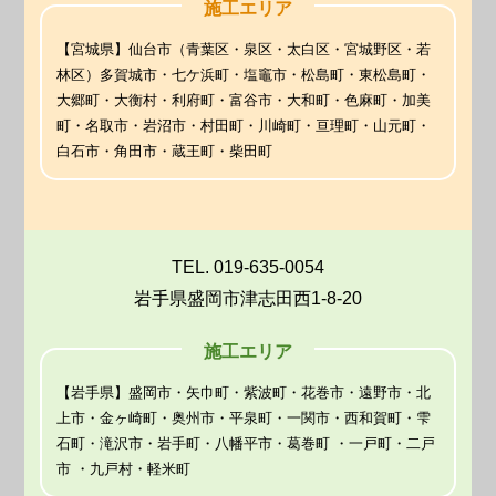
施工エリア
【宮城県】仙台市（青葉区・泉区・太白区・宮城野区・若
林区）多賀城市・七ケ浜町・塩竈市・松島町・東松島町・
大郷町・大衡村・利府町・富谷市・大和町・色麻町・加美
町・名取市・岩沼市・村田町・川崎町・亘理町・山元町・
白石市・角田市・蔵王町・柴田町
TEL. 019-635-0054
岩手県盛岡市津志田西1-8-20
施工エリア
【岩手県】盛岡市・矢巾町・紫波町・花巻市・遠野市・北
上市・金ヶ崎町・奥州市・平泉町・一関市・西和賀町・雫
石町・滝沢市・岩手町・八幡平市・葛巻町 ・一戸町・二戸
市 ・九戸村・軽米町