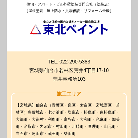
住宅・アパート・ビル外壁塗装専門会社（塗装店）
（屋根塗装・屋上防水・足場仮設・リフォーム全般）
TEL. 022-290-5383
宮城県仙台市若林区荒井4丁目17-10
荒井事務所103
施工エリア
【宮城県】仙台市（青葉区・泉区・太白区・宮城野区・若
林区）多賀城市・七ケ浜町・塩竈市・松島町・東松島町・
大郷町・大衡村・利府町・富谷市・大和町・色麻町・加美
町・名取市・岩沼市・村田町・川崎町・亘理町・山元町・
白石市・角田市・蔵王町・柴田町