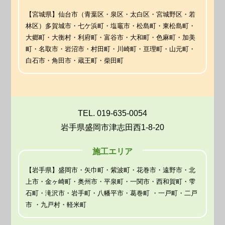
【宮城県】仙台市（青葉区・泉区・太白区・宮城野区・若
林区）多賀城市・七ケ浜町・塩竈市・松島町・東松島町・
大郷町・大衡村・利府町・富谷市・大和町・色麻町・加美
町・名取市・岩沼市・村田町・川崎町・亘理町・山元町・
白石市・角田市・蔵王町・柴田町
TEL. 019-635-0054
岩手県盛岡市津志田西1-8-20
施工エリア
【岩手県】盛岡市・矢巾町・紫波町・花巻市・遠野市・北
上市・金ヶ崎町・奥州市・平泉町・一関市・西和賀町・雫
石町・滝沢市・岩手町・八幡平市・葛巻町 ・一戸町・二戸
市 ・九戸村・軽米町