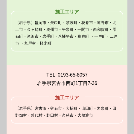
施工エリア
【岩手県】盛岡市・矢巾町・紫波町・花巻市・遠野市・北
上市・金ヶ崎町・奥州市・平泉町・一関市・西和賀町・雫
石町・滝沢市・岩手町・八幡平市・葛巻町 ・一戸町・二戸
市 ・九戸村・軽米町
TEL. 0193-65-8057
岩手県宮古市西町1丁目7-36
施工エリア
【岩手県】宮古市・釜石市・大槌町・山田町・岩泉町・田
野畑村・普代村・野田村・久慈市・大船渡市