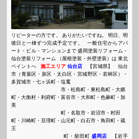
リピーターの方です。 ありがたいですね。 明日、明
後日と一棟ずつ完成予定です。 一般住宅からアパ
ート・ビル・マンションまで 盛岡塗装リフォーム・
仙台塗装リフォーム （屋根塗装・外壁塗装）は 東北
ペイントへ
施工エリア
仙台店
【宮城県】 仙台
市（青葉区・泉区・太白区・宮城野区・若林区）・
多賀城市・七ヶ浜町・塩竃
市・松島町・東松島町・大郷
町・大衡村・利府町・富谷市・大和町・色麻町・加
美
町・名取市・岩沼市・村田
町・川崎町・亘理町・山元町・白石市・角田町・蔵
王
町・柴田町
盛岡店
【岩手