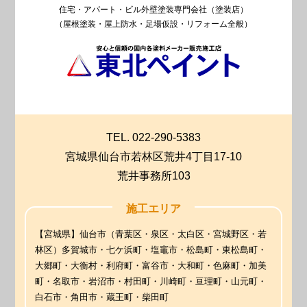
住宅・アパート・ビル外壁塗装専門会社（塗装店）
（屋根塗装・屋上防水・足場仮設・リフォーム全般）
TEL. 022-290-5383
宮城県仙台市若林区荒井4丁目17-10
荒井事務所103
施工エリア
【宮城県】仙台市（青葉区・泉区・太白区・宮城野区・若
林区）多賀城市・七ケ浜町・塩竈市・松島町・東松島町・
大郷町・大衡村・利府町・富谷市・大和町・色麻町・加美
町・名取市・岩沼市・村田町・川崎町・亘理町・山元町・
白石市・角田市・蔵王町・柴田町