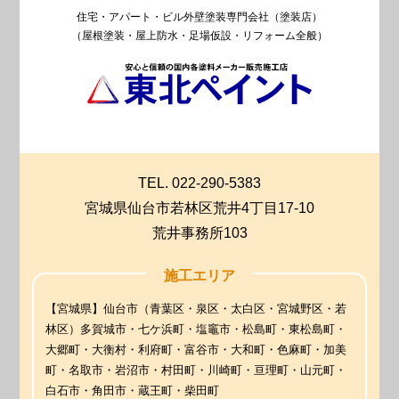
住宅・アパート・ビル外壁塗装専門会社（塗装店）
（屋根塗装・屋上防水・足場仮設・リフォーム全般）
TEL. 022-290-5383
宮城県仙台市若林区荒井4丁目17-10
荒井事務所103
施工エリア
【宮城県】仙台市（青葉区・泉区・太白区・宮城野区・若
林区）多賀城市・七ケ浜町・塩竈市・松島町・東松島町・
大郷町・大衡村・利府町・富谷市・大和町・色麻町・加美
町・名取市・岩沼市・村田町・川崎町・亘理町・山元町・
白石市・角田市・蔵王町・柴田町