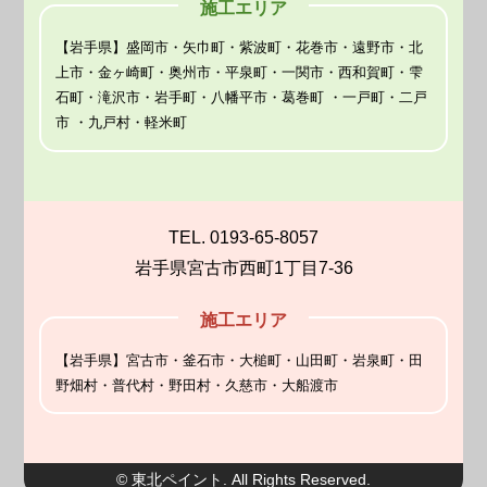
施工エリア
【岩手県】盛岡市・矢巾町・紫波町・花巻市・遠野市・北
上市・金ヶ崎町・奥州市・平泉町・一関市・西和賀町・雫
石町・滝沢市・岩手町・八幡平市・葛巻町 ・一戸町・二戸
市 ・九戸村・軽米町
TEL. 0193-65-8057
岩手県宮古市西町1丁目7-36
施工エリア
【岩手県】宮古市・釜石市・大槌町・山田町・岩泉町・田
野畑村・普代村・野田村・久慈市・大船渡市
© 東北ペイント. All Rights Reserved.