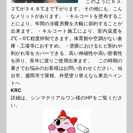
このように６３.
２℃が３４.８℃まで下がります。 その他にも、こん
なメリットがあります。 ・キルコートを塗布するこ
とにより、年間の冷暖房費を大幅に節約することが
出来ます。 ・キルコート施工により、室内温度を
2℃～6℃程度抑制できます。体育館や空調がない倉
庫・工場等におすすめ。 ・塗膜におけるヒビ割れや
剥がれ等をカバーできる、高い伸縮性や高い密着性
を誇り、長年に渡りご使用出来ます。 この時期の
暑さでお悩みのお客様はお問い合わせください。 仙
台市、盛岡市で屋根、外壁塗り替えなら東北ペイン
トへ
KRC
詳細は、シンマテリアルワン様のHPをご覧くださ
い。