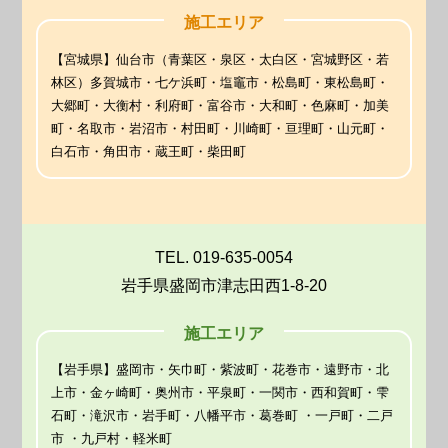
施工エリア
【宮城県】仙台市（青葉区・泉区・太白区・宮城野区・若
林区）多賀城市・七ケ浜町・塩竈市・松島町・東松島町・
大郷町・大衡村・利府町・富谷市・大和町・色麻町・加美
町・名取市・岩沼市・村田町・川崎町・亘理町・山元町・
白石市・角田市・蔵王町・柴田町
TEL. 019-635-0054
岩手県盛岡市津志田西1-8-20
施工エリア
【岩手県】盛岡市・矢巾町・紫波町・花巻市・遠野市・北
上市・金ヶ崎町・奥州市・平泉町・一関市・西和賀町・雫
石町・滝沢市・岩手町・八幡平市・葛巻町 ・一戸町・二戸
市 ・九戸村・軽米町