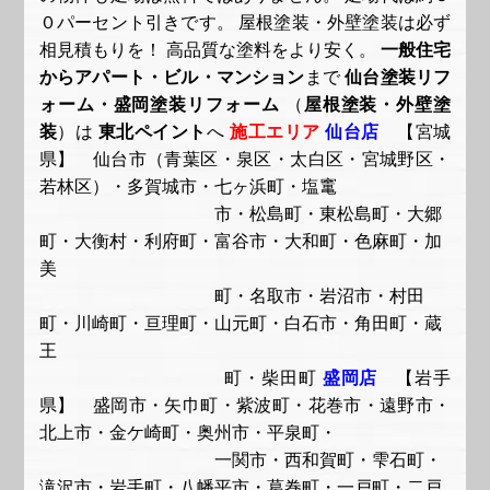
０パーセント引きです。 屋根塗装・外壁塗装は必ず
相見積もりを！ 高品質な塗料をより安く。
一般住宅
からアパート・ビル・マンション
まで
仙台塗装リフ
ォーム・盛岡塗装リフォーム
（
屋根塗装・外壁塗
装
）は
東北ペイント
へ
施工エリア
仙台店
【宮城
県】 仙台市（青葉区・泉区・太白区・宮城野区・
若林区）・多賀城市・七ヶ浜町・塩竃
市・松島町・東松島町・大郷
町・大衡村・利府町・富谷市・大和町・色麻町・加
美
町・名取市・岩沼市・村田
町・川崎町・亘理町・山元町・白石市・角田町・蔵
王
町・柴田町
盛岡店
【岩手
県】 盛岡市・矢巾町・紫波町・花巻市・遠野市・
北上市・金ケ崎町・奥州市・平泉町・
一関市・西和賀町・雫石町・
滝沢市・岩手町・八幡平市・葛巻町・一戸町・二戸