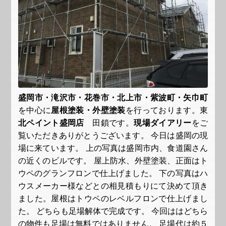
盛岡市・滝沢市・花巻市・北上市・紫波町・矢巾町
を中心に
屋根塗装・外壁塗装
を行っております。東
北ペイント盛岡店
田鎖です。
現場ダイアリー
をご
覧いただきありがとうございます。 今日は盛岡の現
場に来ています。 上の写真は盛岡市内、食道園さん
の近くのビルです。 屋上防水、外壁塗装、正面はト
ウペのグランフロンで仕上げました。 下の写真はハ
ウスメーカー様などとの相見積もりにて決めて頂き
ました。屋根はトウペのレベルフロンで仕上げまし
た。 どちらも足場解体で完成です。 今回ははどちら
の物件も足場は無料ではありません。 足場代は約５