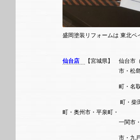
盛岡塗装リフォームは 東北
仙台店
【宮城県】 仙台市
市・松島町・東松島町
町・名取市・岩沼市・
町・柴田
町・奥州市・平泉町・
一関市・西和賀町・雫
市・九戸村・