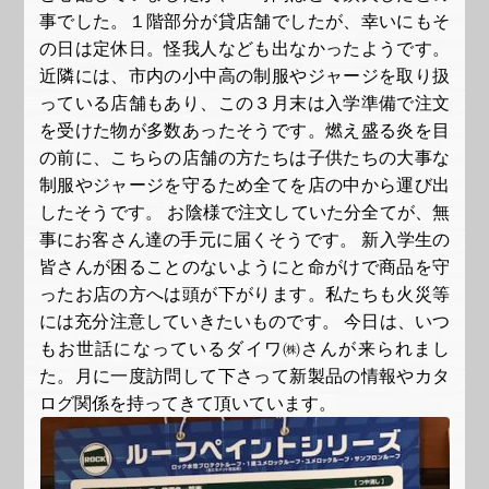
事でした。１階部分が貸店舗でしたが、幸いにもそ
の日は定休日。怪我人なども出なかったようです。
近隣には、市内の小中高の制服やジャージを取り扱
っている店舗もあり、この３月末は入学準備で注文
を受けた物が多数あったそうです。燃え盛る炎を目
の前に、こちらの店舗の方たちは子供たちの大事な
制服やジャージを守るため全てを店の中から運び出
したそうです。 お陰様で注文していた分全てが、無
事にお客さん達の手元に届くそうです。 新入学生の
皆さんが困ることのないようにと命がけで商品を守
ったお店の方へは頭が下がります。私たちも火災等
には充分注意していきたいものです。 今日は、いつ
もお世話になっているダイワ㈱さんが来られまし
た。月に一度訪問して下さって新製品の情報やカタ
ログ関係を持ってきて頂いています。