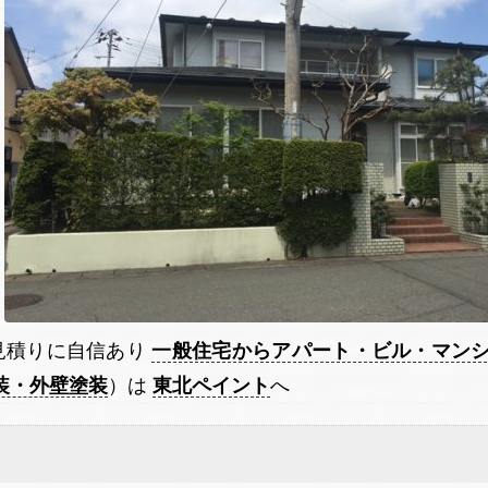
。
相見積りに自信あり
一般住宅からアパート・ビル・マン
装・外壁塗装
）は
東北ペイント
へ