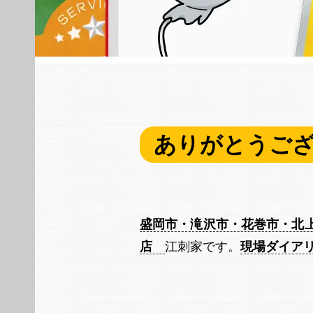
ありがとうご
盛岡市・滝沢市・花巻市・北
店
江刺家です。
現場ダイア