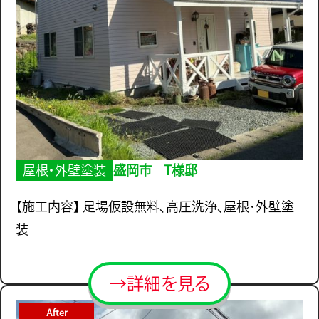
屋根・外壁塗装
盛岡市 T様邸
【施工内容】 足場仮設無料、高圧洗浄、屋根･外壁塗
装
→詳細を見る
After