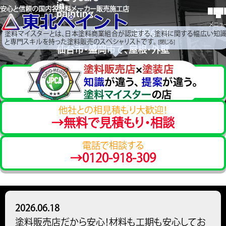
in
安心と信頼の国内各塗料メーカー販売施工店
painting
メニュ
創業
62
年
塗料マイスターとは、日本塗料商業組合が認定する、塗料に関する幅広い知
と専門スキルを持った塗料販売のスペシャリストです。
[閉じる]
仙台
市
・盛岡
市で、
屋根・外壁
の
塗
り
替
えなら
東北ペイント
に
おまかせ！
自社施工 × 塗料販売 = より
他社との相見積もり大歓迎！
良いものを安心価格で
→無料で見積もり・相談
電話で相談する
→0120-918-309
2026.06.18
塗料販売店だから安心！材料も工期も安心してお