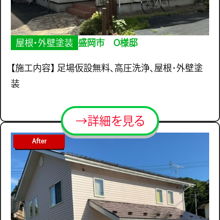
屋根・外壁塗装
盛岡市 O様邸
【施工内容】 足場仮設無料、高圧洗浄、屋根･外壁塗
装
→詳細を見る
After