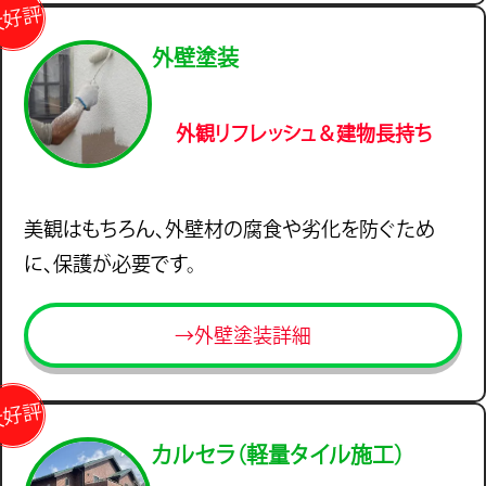
大好評
外壁塗装
外観リフレッシュ＆建物長持ち
美観はもちろん、外壁材の腐食や劣化を防ぐため
に、保護が必要です。
→外壁塗装詳細
大好評
カルセラ（軽量タイル施工）